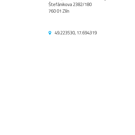
Štefánikova 2382/180
760 01 Zlín
49.223530, 17.694319