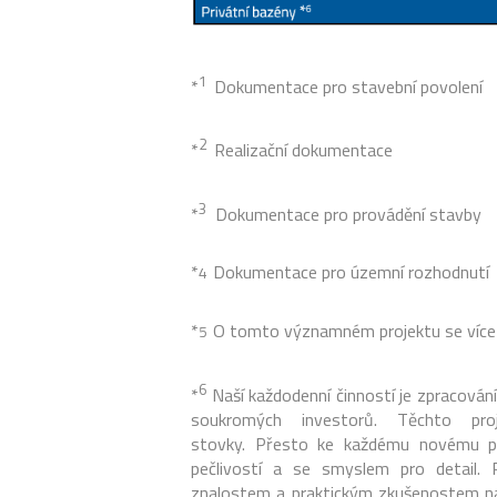
1
*
Dokumentace pro stavební povolení
2
*
Realizační dokumentace
3
*
Dokumentace pro provádění stavby
*
Dokumentace pro územní rozhodnutí
4
*
O tomto významném projektu se více
5
6
*
Naší každodenní činností je zpracování
soukromých investorů. Těchto pr
stovky. Přesto ke každému novému př
pečlivostí a se smyslem pro detail. 
znalostem a praktickým zkušenostem naš