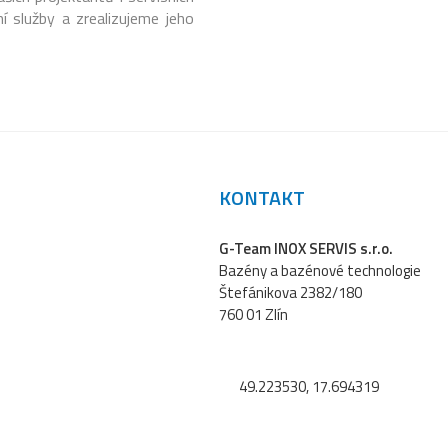
í služby a zrealizujeme jeho
KONTAKT
G-Team INOX SERVIS s.r.o.
Bazény a bazénové technologie
Štefánikova 2382/180
760 01 Zlín
49.223530, 17.694319