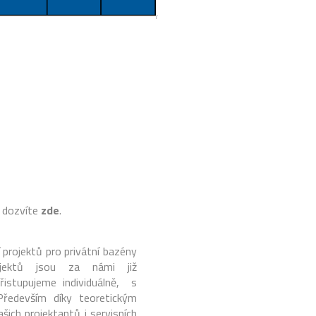
 dozvíte
zde
.
 projektů pro privátní bazény
ojektů jsou za námi již
istupujeme individuálně, s
Především díky teoretickým
ich projektantů i servisních