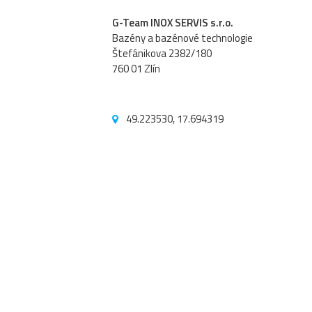
G-Team INOX SERVIS s.r.o.
Bazény a bazénové technologie
Štefánikova 2382/180
760 01 Zlín
49.223530, 17.694319