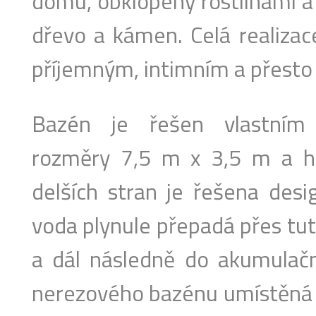
domu, obklopeny rostlinami a 
dřevo a kámen. Celá realiza
příjemným, intimním a přest
Bazén je řešen vlastním
rozměry 7,5 m x 3,5 m a h
delších stran je řešena desi
voda plynule přepadá přes tut
a dál následně do akumulační
nerezového bazénu umístěná p