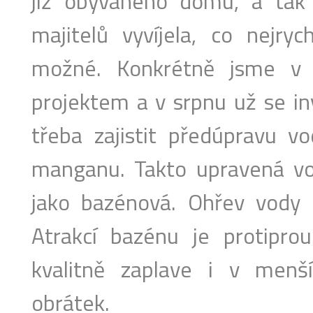
již obývaného domu, a tak
majitelů vyvíjela, co nejryc
možné. Konkrétně jsme v č
projektem a v srpnu už se in
třeba zajistit předúpravu v
manganu. Takto upravená vod
jako bazénová. Ohřev vody z
Atrakcí bazénu je protiprou
kvalitně zaplave i v menš
obrátek.