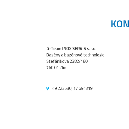
KON
G-Team INOX SERVIS s.r.o.
Bazény a bazénové technologie
Štefánikova 2382/180
760 01 Zlín
49.223530, 17.694319