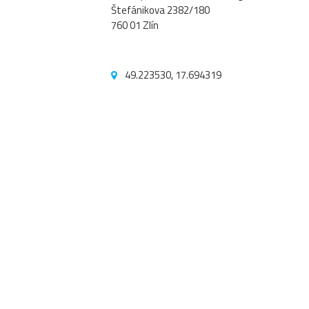
Štefánikova 2382/180
760 01 Zlín
49.223530, 17.694319