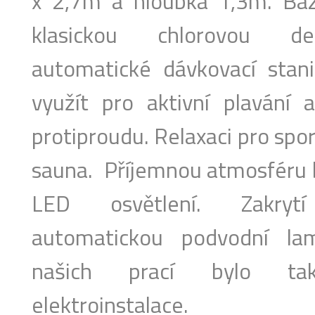
x 2,7m a hloubka 1,3m. Ba
klasickou chlorovou des
automatické dávkovací stan
využít pro aktivní plavání 
protiproudu. Relaxaci pro spo
sauna. Příjemnou atmosféru 
LED osvětlení. Zakry
automatickou podvodní lam
našich prací bylo také
elektroinstalace.