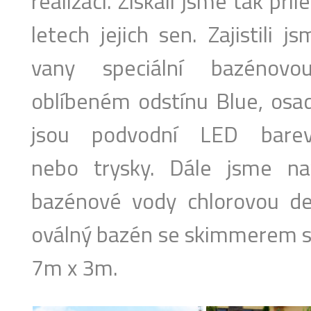
realizaci. Získali jsme tak příl
letech jejich sen. Zajistili 
vany speciální bazénov
oblíbeném odstínu Blue, osadi
jsou podvodní LED barevn
nebo trysky. Dále jsme nav
bazénové vody chlorovou des
oválný bazén se skimmerem s
7m x 3m.